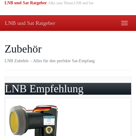
Skip
LNB und Sat Ratgeber
Alles zum Thema LNB und Sat
to
main
content
LNB und Sat Ratgeber
Toggle
naviga
Zubehör
LNB Zubehör – Alles für den perfekte Sat-Empfang
LNB Empfehlung