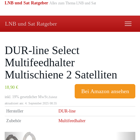
Skip
LNB und Sat Ratgeber
Alles zum Thema LNB und Sat
to
main
content
LNB und Sat Ratgeber
Toggle
naviga
DUR-line Select
Multifeedhalter
Multischiene 2 Satelliten
18,90 €
Bei Amazon ansehen
inkl. 19% gesetzlicher MwSt.
Zuletzt
aktualisiert am: 4. September 2025 08:35
Hersteller
DUR-line
Zubehör
Multifeedhalter