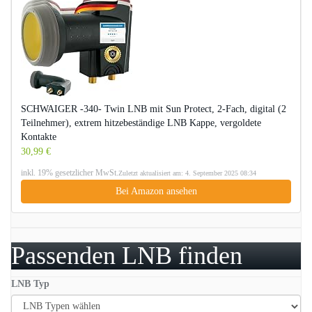
SCHWAIGER -340- Twin LNB mit Sun Protect, 2-Fach, digital (2
Teilnehmer), extrem hitzebeständige LNB Kappe, vergoldete
Kontakte
30,99 €
inkl. 19% gesetzlicher MwSt.
Zuletzt aktualisiert am: 4. September 2025 08:34
Bei Amazon ansehen
Passenden LNB finden
LNB Typ